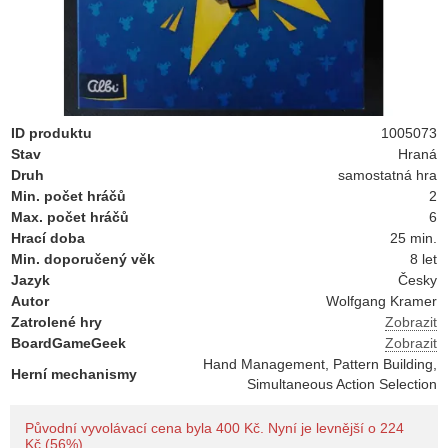
ID produktu
1005073
Stav
Hraná
Druh
samostatná hra
Min. počet hráčů
2
Max. počet hráčů
6
Hrací doba
25 min.
Min. doporučený věk
8 let
Jazyk
Česky
Autor
Wolfgang Kramer
Zatrolené hry
Zobrazit
BoardGameGeek
Zobrazit
Hand Management, Pattern Building,
Herní mechanismy
Simultaneous Action Selection
Původní vyvolávací cena byla 400 Kč. Nyní je levnější o 224
Kč (56%).