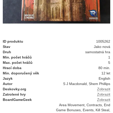
ID produktu
1005262
Stav
Jako nová
Druh
samostatná hra
Min. počet hráčů
1
Max. počet hráčů
5
Hrací doba
80 min.
Min. doporučený věk
12 let
Jazyk
English
Autor
S J Macdonald, Shem Phillips
Deskovky.org
Zobrazit
Zatrolené hry
Zobrazit
BoardGameGeek
Zobrazit
Area Movement, Contracts, End
Game Bonuses, Events, Kill Steal,