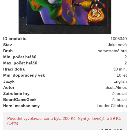
ID produktu
1005340
Stav
Jako nová
Druh
samostatná hra
Min. počet hráčů
2
Max. počet hráčů
2
Hrací doba
30 min.
Min. doporučený věk
10 let
Jazyk
English
Autor
Scott Almes
Zatrolené hry
Zobrazit
BoardGameGeek
Zobrazit
Herní mechanismy
Ladder Climbing
Původní vyvolávací cena byla 200 Kč. Nyní je levnější o 29 Kč
(14%).