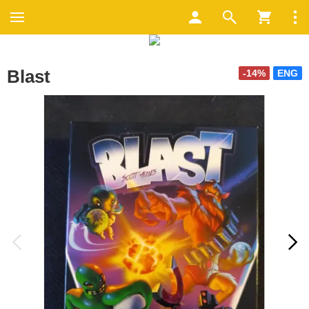
Blast
-14%
ENG