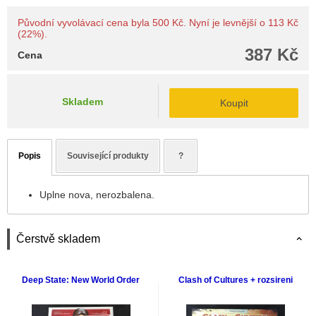
Původní vyvolávací cena byla 500 Kč. Nyní je levnější o 113 Kč
(22%).
387 Kč
Cena
Skladem
Koupit
Popis
Související produkty
?
Uplne nova, nerozbalena.
Čerstvě skladem
Deep State: New World Order
Clash of Cultures + rozsireni