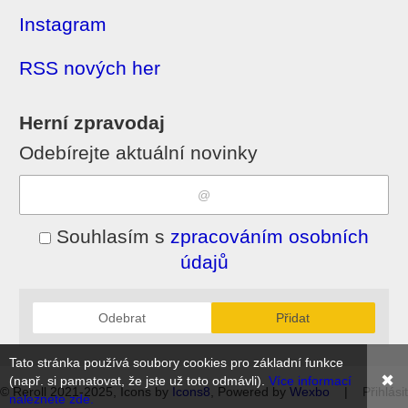
Instagram
RSS nových her
Herní zpravodaj
Odebírejte aktuální novinky
Souhlasím s
zpracováním osobních
údajů
Odebrat
Přidat
Tato stránka používá soubory cookies pro základní funkce
✖
(např. si pamatovat, že jste už toto odmávli).
Více informací
© Reroll 2021-2025, Icons by
Icons8
, Powered by
Wexbo
|
Přihlásit
naleznete zde.