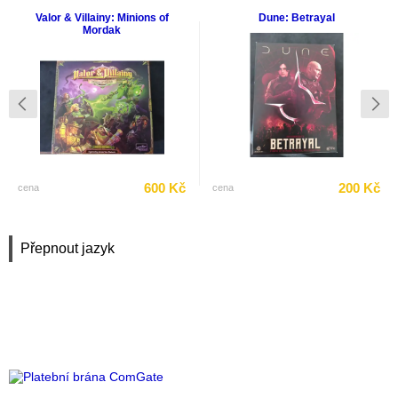
Valor & Villainy: Minions of
Dune: Betrayal
Mordak
600 Kč
200 Kč
cena
cena
Přepnout jazyk