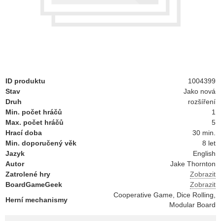
ID produktu
1004399
Stav
Jako nová
Druh
rozšíření
Min. počet hráčů
1
Max. počet hráčů
5
Hrací doba
30 min.
Min. doporučený věk
8 let
Jazyk
English
Autor
Jake Thornton
Zatrolené hry
Zobrazit
BoardGameGeek
Zobrazit
Cooperative Game, Dice Rolling,
Herní mechanismy
Modular Board