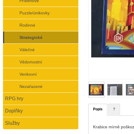
Příběhové
Puzzle/únikovky
Rodinné
Strategické
Válečné
Vědomostní
Venkovní
Nezařazené
RPG hry
Popis
?
Doplňky
Služby
Krabice mírně poško