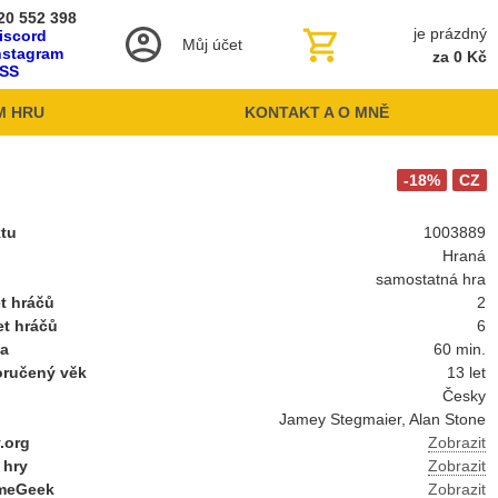
20 552 398
je prázdný
iscord
Můj účet
nstagram
za 0 Kč
SS
M HRU
KONTAKT A O MNĚ
-18%
CZ
ktu
1003889
Hraná
samostatná hra
t hráčů
2
et hráčů
6
ba
60 min.
oručený věk
13 let
Česky
Jamey Stegmaier, Alan Stone
.org
Zobrazit
 hry
Zobrazit
meGeek
Zobrazit