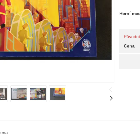
Herní me
Původní 
Cena
zena.