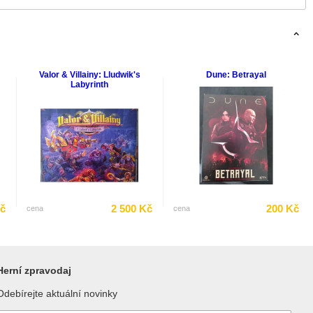
Valor & Villainy: Lludwik's
Dune: Betrayal
Labyrinth
Kč
2 500 Kč
200 Kč
cena
cena
Herní zpravodaj
Odebírejte aktuální novinky