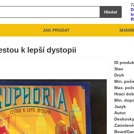
7
D
Hledat
I
R
JAK PRODAT
SHÁNÍ
stou k lepší dystopii
ID produ
Stav
Druh
Min. poče
Max. poč
Hrací do
Min. dop
Jazyk
Autor
Deskovky
Zatrolené
BoardGa