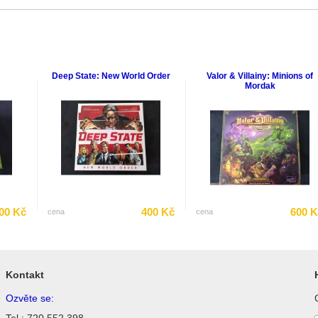
Deep State: New World Order
Valor & Villainy: Minions of
Mordak
00 Kč
400 Kč
600 
cena
cena
Kontakt
Ozvěte se:
Tel.: 720 552 398