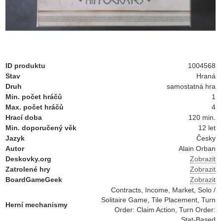
ID produktu
1004568
Stav
Hraná
Druh
samostatná hra
Min. počet hráčů
1
Max. počet hráčů
4
Hrací doba
120 min.
Min. doporučený věk
12 let
Jazyk
Česky
Autor
Alain Orban
Deskovky.org
Zobrazit
Zatrolené hry
Zobrazit
BoardGameGeek
Zobrazit
Contracts, Income, Market, Solo /
Solitaire Game, Tile Placement, Turn
Herní mechanismy
Order: Claim Action, Turn Order:
Stat-Based