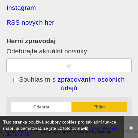
Instagram
RSS nových her
Herní zpravodaj
Odebírejte aktuální novinky
Souhlasím s
zpracováním osobních
údajů
Odebrat
Přidat
Tato stránka používá soubory cookies pro základní funkce
✖
(např. si pamatovat, že jste už toto odmávli).
Více informací
© Reroll 2021-2025, Icons by
Icons8
, Powered by
Wexbo
|
Přihlásit
naleznete zde.