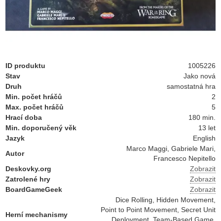
ID produktu
1005226
Stav
Jako nová
Druh
samostatná hra
Min. počet hráčů
2
Max. počet hráčů
5
Hrací doba
180 min.
Min. doporučený věk
13 let
Jazyk
English
Marco Maggi, Gabriele Mari,
Autor
Francesco Nepitello
Deskovky.org
Zobrazit
Zatrolené hry
Zobrazit
BoardGameGeek
Zobrazit
Dice Rolling, Hidden Movement,
Point to Point Movement, Secret Unit
Herní mechanismy
Deployment, Team-Based Game,