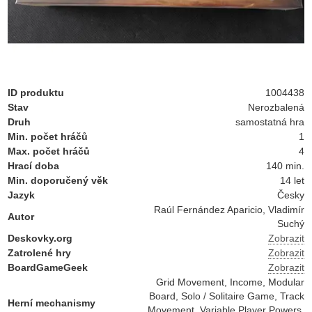
ID produktu
1004438
Stav
Nerozbalená
Druh
samostatná hra
Min. počet hráčů
1
Max. počet hráčů
4
Hrací doba
140 min.
Min. doporučený věk
14 let
Jazyk
Česky
Raúl Fernández Aparicio, Vladimír
Autor
Suchý
Deskovky.org
Zobrazit
Zatrolené hry
Zobrazit
BoardGameGeek
Zobrazit
Grid Movement, Income, Modular
Board, Solo / Solitaire Game, Track
Herní mechanismy
Movement, Variable Player Powers,