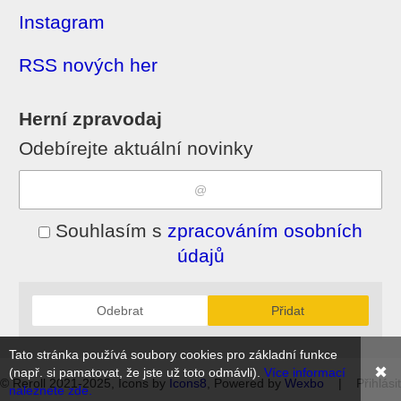
Instagram
RSS nových her
Herní zpravodaj
Odebírejte aktuální novinky
Souhlasím s
zpracováním osobních
údajů
Odebrat
Přidat
Tato stránka používá soubory cookies pro základní funkce
✖
(např. si pamatovat, že jste už toto odmávli).
Více informací
© Reroll 2021-2025, Icons by
Icons8
, Powered by
Wexbo
|
Přihlásit
naleznete zde.