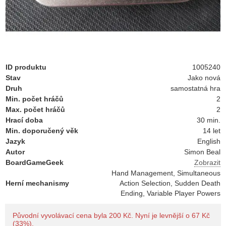
ID produktu
1005240
Stav
Jako nová
Druh
samostatná hra
Min. počet hráčů
2
Max. počet hráčů
2
Hrací doba
30 min.
Min. doporučený věk
14 let
Jazyk
English
Autor
Simon Beal
BoardGameGeek
Zobrazit
Hand Management, Simultaneous
Herní mechanismy
Action Selection, Sudden Death
Ending, Variable Player Powers
Původní vyvolávací cena byla 200 Kč. Nyní je levnější o 67 Kč
(33%).