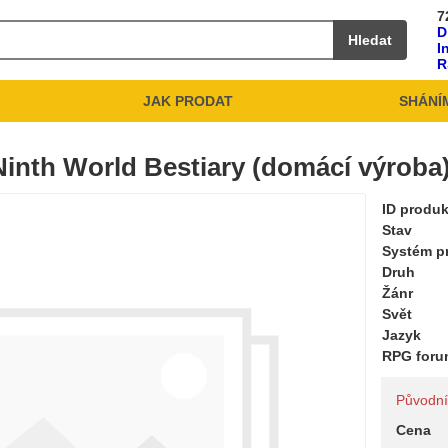
7
D
Hledat
I
R
JAK PRODAT
SHÁNÍ
inth World Bestiary (domácí výroba
ID produ
Stav
Systém pr
Druh
Žánr
Svět
Jazyk
RPG for
Původní 
Cena