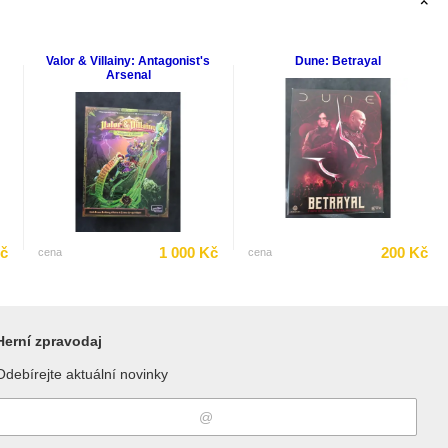
Valor & Villainy: Antagonist's
Dune: Betrayal
Arsenal
Kč
1 000 Kč
200 Kč
cena
cena
Herní zpravodaj
Odebírejte aktuální novinky