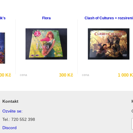
ik's
Flora
Clash of Cultures + rozsireni
00 Kč
300 Kč
1 000 
cena
cena
Kontakt
Ozvěte se:
Tel.: 720 552 398
Discord