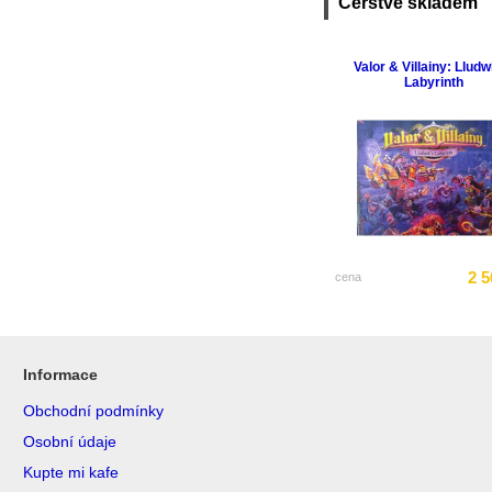
Čerstvě skladem
Valor & Villainy: Lludw
Labyrinth
2 5
cena
Informace
Obchodní podmínky
Osobní údaje
Kupte mi kafe