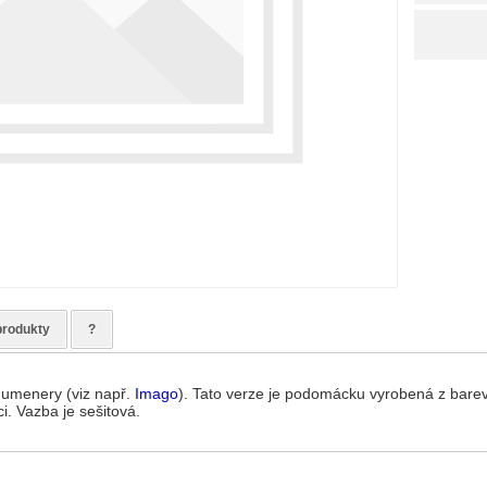
produkty
?
 Numenery (viz např.
Imago
). Tato verze je podomácku vyrobená z barevn
i. Vazba je sešitová.