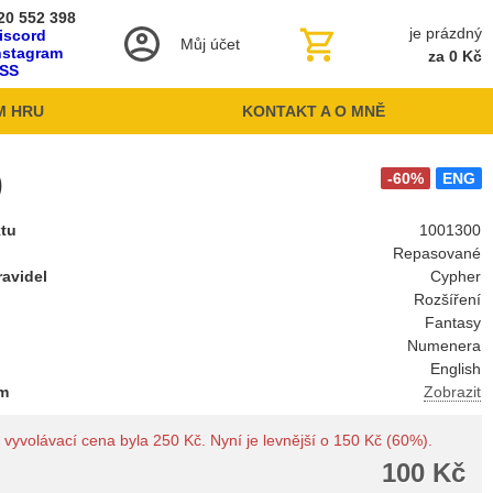
20 552 398
je prázdný
iscord
Můj účet
nstagram
za 0 Kč
SS
M HRU
KONTAKT A O MNĚ
)
-60%
ENG
ktu
1001300
Repasované
avidel
Cypher
Rozšíření
Fantasy
Numenera
English
um
Zobrazit
vyvolávací cena byla 250 Kč. Nyní je levnější o 150 Kč (60%).
100 Kč