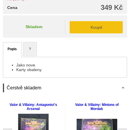
349 Kč
Cena
Skladem
Koupit
Popis
?
Jako nove.
Karty obaleny.
Čerstvě skladem
Valor & Villainy: Antagonist's
Valor & Villainy: Minions of
Arsenal
Mordak