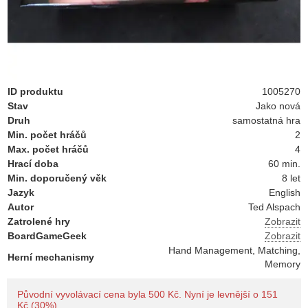
ID produktu
1005270
Stav
Jako nová
Druh
samostatná hra
Min. počet hráčů
2
Max. počet hráčů
4
Hrací doba
60 min.
Min. doporučený věk
8 let
Jazyk
English
Autor
Ted Alspach
Zatrolené hry
Zobrazit
BoardGameGeek
Zobrazit
Hand Management, Matching,
Herní mechanismy
Memory
Původní vyvolávací cena byla 500 Kč. Nyní je levnější o 151
Kč (30%).