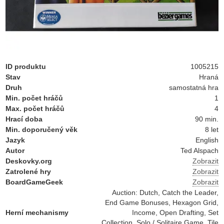
ID produktu
1005215
Stav
Hraná
Druh
samostatná hra
Min. počet hráčů
1
Max. počet hráčů
4
Hrací doba
90 min.
Min. doporučený věk
8 let
Jazyk
English
Autor
Ted Alspach
Deskovky.org
Zobrazit
Zatrolené hry
Zobrazit
BoardGameGeek
Zobrazit
Auction: Dutch, Catch the Leader,
End Game Bonuses, Hexagon Grid,
Herní mechanismy
Income, Open Drafting, Set
Collection, Solo / Solitaire Game, Tile