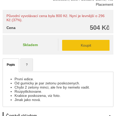
Placement
Původní vyvolávací cena byla 800 Kč. Nyní je levnější o 296
Kč (37%).
504 Kč
Cena
Skladem
Koupit
Popis
?
První edice.
Od gumicky je par zetonu poskozenych.
Chybi 2 zetony minci, ale hre by nemelo vadit.
Rozpytlickovane.
Krabice poskozena, viz foto.
Jinak jako nová.
Čerstvě skladem