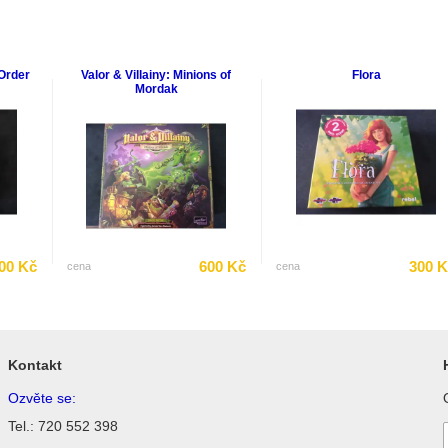
Order
Valor & Villainy: Minions of
Flora
Mordak
00 Kč
600 Kč
300 
cena
cena
Kontakt
Ozvěte se:
Tel.: 720 552 398