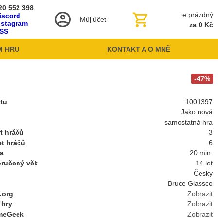
20 552 398
je prázdný
iscord
Můj účet
nstagram
za 0 Kč
SS
M HRU
KONTAKT A O MNĚ
-47%
ktu
1001397
Jako nová
samostatná hra
t hráčů
3
et hráčů
6
ba
20 min.
oručený věk
14 let
Česky
Bruce Glassco
.org
Zobrazit
 hry
Zobrazit
meGeek
Zobrazit