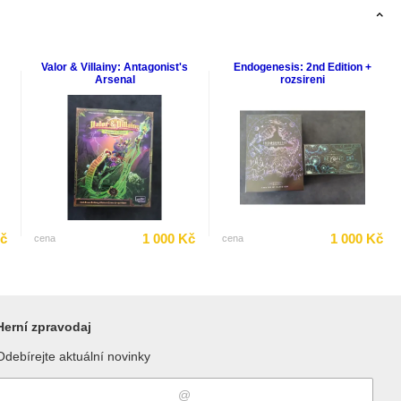
Valor & Villainy: Antagonist's
Endogenesis: 2nd Edition +
Arsenal
rozsireni
Kč
1 000 Kč
1 000 Kč
cena
cena
Herní zpravodaj
Odebírejte aktuální novinky