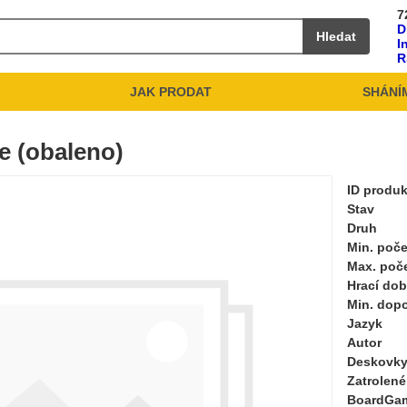
7
D
Hledat
I
R
JAK PRODAT
SHÁNÍ
e (obaleno)
ID produ
Stav
Druh
Min. poče
Max. poč
Hrací do
Min. dop
Jazyk
Autor
Deskovky
Zatrolené
BoardGa