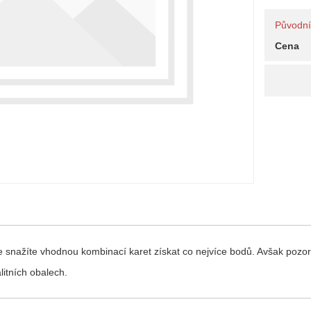
Původní 
Cena
 snažíte vhodnou kombinací karet získat co nejvíce bodů. Avšak pozor,
litních obalech.