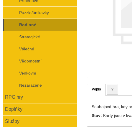
Příběhové
Puzzle/únikovky
Rodinné
Strategické
Válečné
Vědomostní
Venkovní
Nezařazené
Popis
?
RPG hry
Soubojová hra, kdy se
Doplňky
Stav:
Karty jsou v kva
Služby