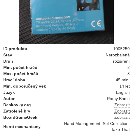
ID produktu
1005250
Stav
Nerozbalená
Druh
rozšíření
Min. počet hráčů
2
Max. počet hráčů
8
Hrací doba
45 min.
Min. doporučený věk
14 let
Jazyk
English
Autor
Ramy Badie
Deskovky.org
Zobrazit
Zatrolené hry
Zobrazit
BoardGameGeek
Zobrazit
Hand Management, Set Collection,
Herní mechanismy
Take That