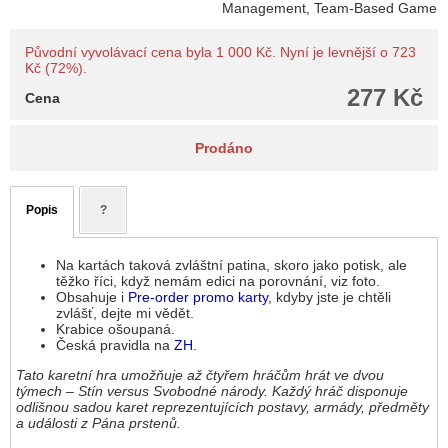
Management, Team-Based Game
Původní vyvolávací cena byla 1 000 Kč. Nyní je levnější o 723
Kč (72%).
277 Kč
Cena
Prodáno
Popis
?
Na kartách taková zvláštní patina, skoro jako potisk, ale
těžko říci, když nemám edici na porovnání, viz foto.
Obsahuje i
Pre-order promo karty
, kdyby jste je chtěli
zvlášť, dejte mi vědět.
Krabice ošoupaná.
Česká pravidla na
ZH
.
Tato karetní hra umožňuje až čtyřem hráčům hrát ve dvou
týmech – Stín versus Svobodné národy. Každý hráč disponuje
odlišnou sadou karet reprezentujících postavy, armády, předměty
a události z Pána prstenů.