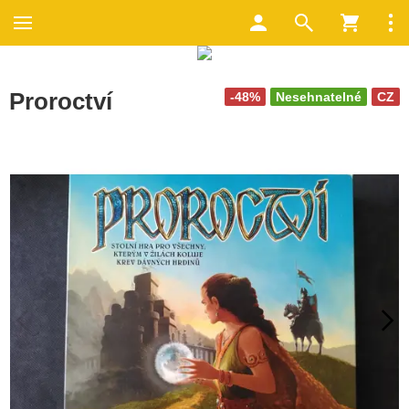
Proroctví
-48%
Nesehnatelné
CZ