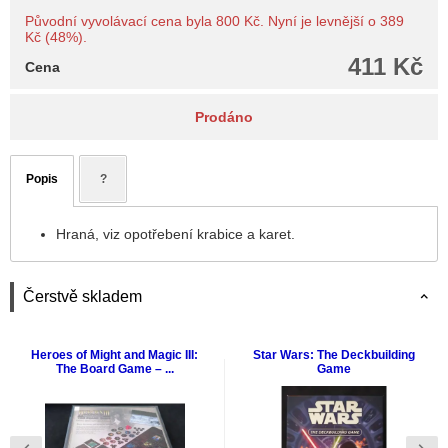
Původní vyvolávací cena byla 800 Kč. Nyní je levnější o 389
Kč (48%).
411 Kč
Cena
Prodáno
Popis
?
Hraná, viz opotřebení krabice a karet.
Čerstvě skladem
Heroes of Might and Magic III:
Star Wars: The Deckbuilding
The Board Game – ...
Game