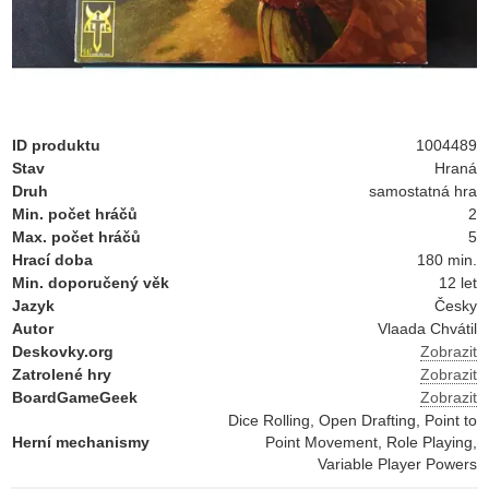
ID produktu
1004489
Stav
Hraná
Druh
samostatná hra
Min. počet hráčů
2
Max. počet hráčů
5
Hrací doba
180 min.
Min. doporučený věk
12 let
Jazyk
Česky
Autor
Vlaada Chvátil
Deskovky.org
Zobrazit
Zatrolené hry
Zobrazit
BoardGameGeek
Zobrazit
Dice Rolling, Open Drafting, Point to
Herní mechanismy
Point Movement, Role Playing,
Variable Player Powers