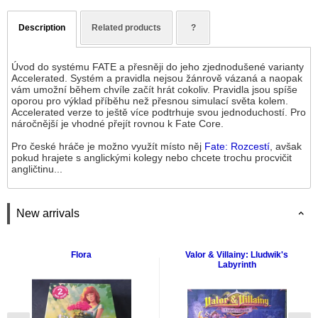
Description
Related products
?
Úvod do systému FATE a přesněji do jeho zjednodušené varianty
Accelerated. Systém a pravidla nejsou žánrově vázaná a naopak
vám umožní během chvíle začít hrát cokoliv. Pravidla jsou spíše
oporou pro výklad příběhu než přesnou simulací světa kolem.
Accelerated verze to ještě více podtrhuje svou jednoduchostí. Pro
náročnější je vhodné přejít rovnou k Fate Core.
Pro české hráče je možno využít místo něj
Fate: Rozcestí
, avšak
pokud hrajete s anglickými kolegy nebo chcete trochu procvičit
angličtinu...
New arrivals
Flora
Valor & Villainy: Lludwik's
Labyrinth