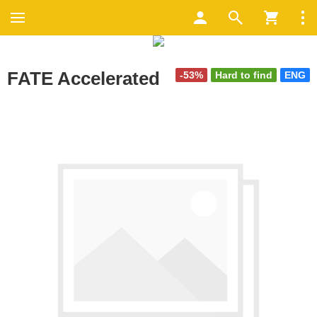
FATE Accelerated
-53%
Hard to find
ENG