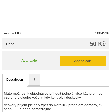
product ID
1004536
50 Kč
Price
Available
Add to cart
Description
?
Máte možnost k objednávce přihodit jedno či více káv pro mou
vzpruhu v dlouhé večery, kdy kontroluji deskovky.
Veškerý přijem jde celý zpět do Rerollu - pronájem domény, e-
shopu, ... a daně samozřejmě.