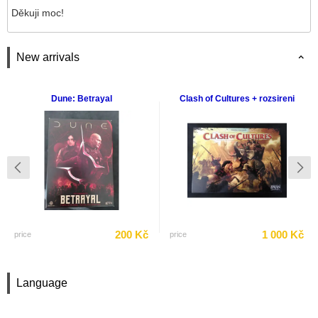
Děkuji moc!
New arrivals
Dune: Betrayal
Clash of Cultures + rozsireni
200 Kč
1 000 Kč
price
price
Language