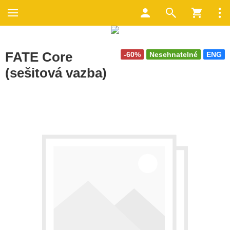
FATE Core
-60%
Nesehnatelné
ENG
(sešitová vazba)