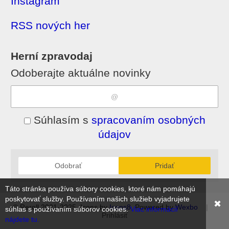
Instagram
RSS nových her
Herní zpravodaj
Odoberajte aktuálne novinky
Súhlasím s
spracovaním osobných
údajov
Odobrať
Pridať
Táto stránka používa súbory cookies, ktoré nám pomáhajú
poskytovať služby. Používaním našich služieb vyjadrujete
✖
© Reroll 2021-2025, Icons by
Icons8
, Powered by
Wexbo
|
súhlas s používaním súborov cookies.
Viac informácií
Prihlásiť
nájdete tu.