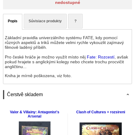
nedostupné
Popis
Súvisiace produkty
?
Základní pravidla univerzálního systému FATE, kdy pomocí
různých aspektů a triků můžete velmi rychle vykouzlit zajímavý
filmově laděný příběh.
Pro české hráče je možno využít místo něj
Fate: Rozcestí
, avšak
pokud hrajete s anglickými kolegy nebo chcete trochu procvičit
angličtinu...
Kniha je mírně poškozena, viz foto.
Čerstvě skladem
Valor & Villainy: Antagonist's
Clash of Cultures + rozsireni
Arsenal