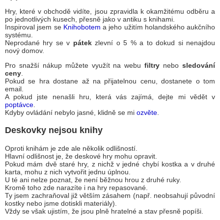
Hry, které v obchodě vidíte, jsou zpravidla k okamžitému odběru a
po jednotlivých kusech, přesně jako v antiku s knihami.
Inspiroval jsem se
Knihobotem
a jeho užitím holandského aukčního
systému.
Neprodané hry se v
pátek
zlevní o 5 % a to dokud si nenajdou
nový domov.
Pro snažší nákup můžete využít na webu
filtry
nebo
sledování
ceny
.
Pokud se hra dostane až na přijatelnou cenu, dostanete o tom
email.
A pokud jste nenašli hru, která vás zajímá, dejte mi vědět v
poptávce
.
Kdyby ovládání nebylo jasné, klidně se mi
ozvěte
.
Deskovky nejsou knihy
Oproti knihám je zde ale několik odlišností.
Hlavní odlišnost je, že deskové hry mohu opravit.
Pokud mám dvě staré hry, z nichž v jedné chybí kostka a v druhé
karta, mohu z nich vytvořit jednu úplnou.
U té ani nelze poznat, že není běžnou hrou z druhé ruky.
Kromě toho zde narazíte i na hry repasované.
Ty jsem zachraňoval již větším zásahem (např. neobsahují původní
kostky nebo jsme dotiskli materiály).
Vždy se však ujistím, že jsou plně hratelné a stav přesně popíši.