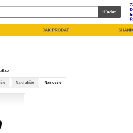
7
D
Hľadať
I
R
JAK PRODAT
SHÁNÍ
ll.cz
jšie
Najdrahšie
Najnovšie