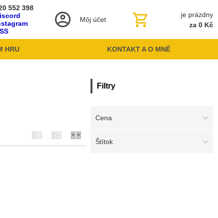
20 552 398
je prázdny
iscord
Môj účet
nstagram
za 0 Kč
SS
M HRU
KONTAKT A O MNĚ
Filtry
Cena
Štítok