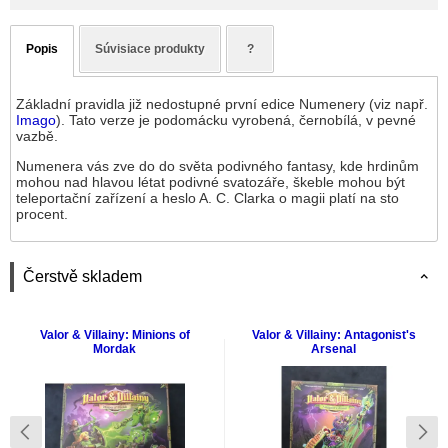
Popis
Súvisiace produkty
?
Základní pravidla již nedostupné první edice Numenery (viz např.
Imago
). Tato verze je podomácku vyrobená, černobílá, v pevné
vazbě.
Numenera vás zve do do světa podivného fantasy, kde hrdinům
mohou nad hlavou létat podivné svatozáře, škeble mohou být
teleportační zařízení a heslo A. C. Clarka o magii platí na sto
procent.
Čerstvě skladem
Valor & Villainy: Minions of
Valor & Villainy: Antagonist's
Mordak
Arsenal