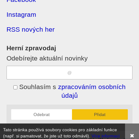
Instagram
RSS nových her
Herní zpravodaj
Odebírejte aktuální novinky
Souhlasím s
zpracováním osobních
údajů
Odebrat
Přidat
Tato stránka používá soubory cookies pro základní funkce
✖
(např. si pamatovat, že jste už toto odmávli).
Více informací