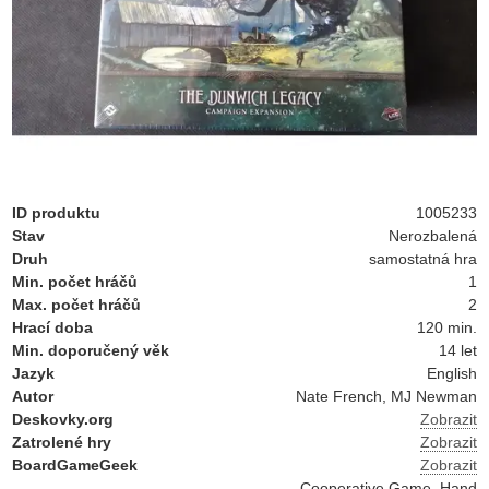
ID produktu
1005233
Stav
Nerozbalená
Druh
samostatná hra
Min. počet hráčů
1
Max. počet hráčů
2
Hrací doba
120 min.
Min. doporučený věk
14 let
Jazyk
English
Autor
Nate French, MJ Newman
Deskovky.org
Zobrazit
Zatrolené hry
Zobrazit
BoardGameGeek
Zobrazit
Cooperative Game, Hand