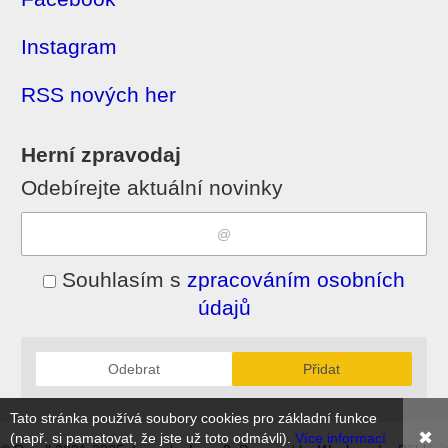
Instagram
RSS nových her
Herní zpravodaj
Odebírejte aktuální novinky
Souhlasím s
zpracováním osobních
údajů
Odebrat
Přidat
Tato stránka používá soubory cookies pro základní funkce
✖
(např. si pamatovat, že jste už toto odmávli).
Více informací