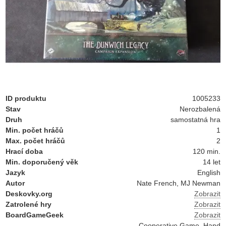
ID produktu
1005233
Stav
Nerozbalená
Druh
samostatná hra
Min. počet hráčů
1
Max. počet hráčů
2
Hrací doba
120 min.
Min. doporučený věk
14 let
Jazyk
English
Autor
Nate French, MJ Newman
Deskovky.org
Zobrazit
Zatrolené hry
Zobrazit
BoardGameGeek
Zobrazit
Cooperative Game, Hand