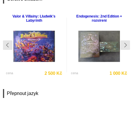
Valor & Villainy: Lludwik's
Endogenesis: 2nd Edition +
Labyrinth
rozsireni
2 500 Kč
1 000 Kč
cena
cena
Přepnout jazyk