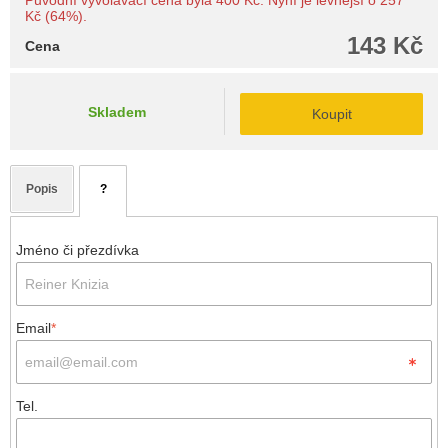
Původní vyvolávací cena byla 400 Kč. Nyní je levnější o 257
Kč (64%).
143 Kč
Cena
Skladem
Koupit
Popis
?
Jméno či přezdívka
Email
*
Tel.