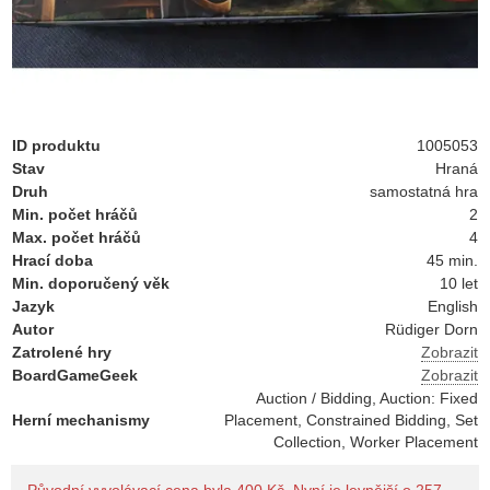
ID produktu
1005053
Stav
Hraná
Druh
samostatná hra
Min. počet hráčů
2
Max. počet hráčů
4
Hrací doba
45 min.
Min. doporučený věk
10 let
Jazyk
English
Autor
Rüdiger Dorn
Zatrolené hry
Zobrazit
BoardGameGeek
Zobrazit
Auction / Bidding, Auction: Fixed
Herní mechanismy
Placement, Constrained Bidding, Set
Collection, Worker Placement