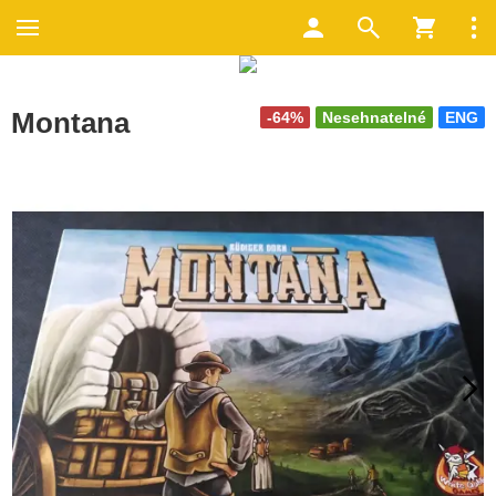
Montana
-64%
Nesehnatelné
ENG