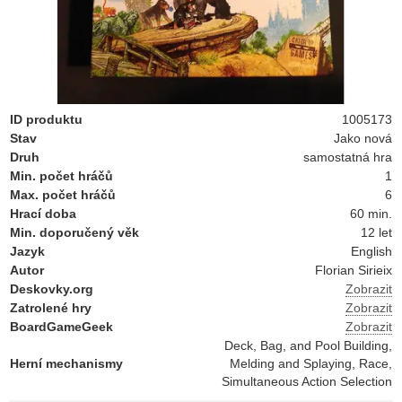
ID produktu
1005173
Stav
Jako nová
Druh
samostatná hra
Min. počet hráčů
1
Max. počet hráčů
6
Hrací doba
60 min.
Min. doporučený věk
12 let
Jazyk
English
Autor
Florian Sirieix
Deskovky.org
Zobrazit
Zatrolené hry
Zobrazit
BoardGameGeek
Zobrazit
Deck, Bag, and Pool Building,
Herní mechanismy
Melding and Splaying, Race,
Simultaneous Action Selection