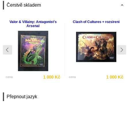
Čerstvě skladem
Valor & Villainy: Antagonist's
Clash of Cultures + rozsireni
Arsenal
1 000 Kč
1 000 Kč
cena
cena
Přepnout jazyk