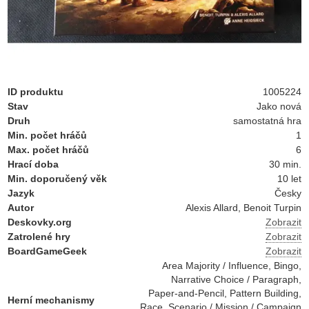
ID produktu
1005224
Stav
Jako nová
Druh
samostatná hra
Min. počet hráčů
1
Max. počet hráčů
6
Hrací doba
30 min.
Min. doporučený věk
10 let
Jazyk
Česky
Autor
Alexis Allard, Benoit Turpin
Deskovky.org
Zobrazit
Zatrolené hry
Zobrazit
BoardGameGeek
Zobrazit
Area Majority / Influence, Bingo,
Narrative Choice / Paragraph,
Paper-and-Pencil, Pattern Building,
Herní mechanismy
Race, Scenario / Mission / Campaign