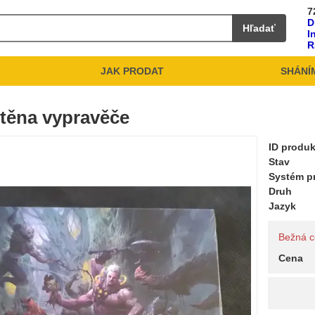
7
D
Hľadať
I
R
JAK PRODAT
SHÁNÍ
těna vypravěče
ID produ
Stav
Systém pr
Druh
Jazyk
Bežná 
Cena