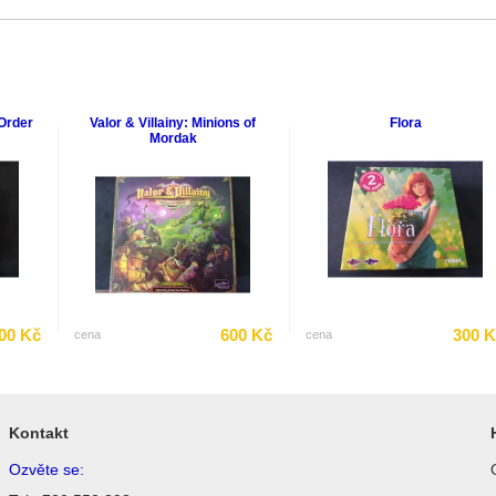
Order
Valor & Villainy: Minions of
Flora
Mordak
00 Kč
600 Kč
300 
cena
cena
Kontakt
Ozvěte se: