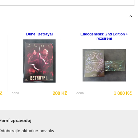
Dune: Betrayal
Endogenesis: 2nd Edition +
rozsireni
Kč
200 Kč
1 000 Kč
cena
cena
Herní zpravodaj
Odoberajte aktuálne novinky