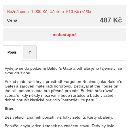
Bežná cena:
1 000 Kč
, Ušetríte: 513 Kč (51%)
487 Kč
Cena
nedostupné
Popis
?
Vydejte se do podzemí Baldur's Gate a odhalte jeho tajemství se
svou družinou.
Pokud máte rádi hry z prostředí Forgotten Realms (jako Baldur's
Gate) a zároveň máte rádi hororovou Betrayal at the house on
the hill, potom je tato hra přesně pro vás! Budete hrát různé
scénáře, kdy někdy mezi vámi bude i zrádce a bude vlastně i
dobré porušit klasické pravidlo "nerozdělujte partu".
Stav:
Bez větších známek použití, viz fotky žetonů. Karty obaleny.
Bohužel chybí jeden žetonek na značení stavu. Tedy by bylo