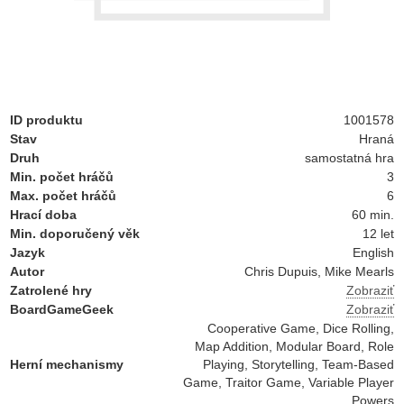
ID produktu
1001578
Stav
Hraná
Druh
samostatná hra
Min. počet hráčů
3
Max. počet hráčů
6
Hrací doba
60 min.
Min. doporučený věk
12 let
Jazyk
English
Autor
Chris Dupuis, Mike Mearls
Zatrolené hry
Zobraziť
BoardGameGeek
Zobraziť
Cooperative Game, Dice Rolling,
Map Addition, Modular Board, Role
Herní mechanismy
Playing, Storytelling, Team-Based
Game, Traitor Game, Variable Player
Powers