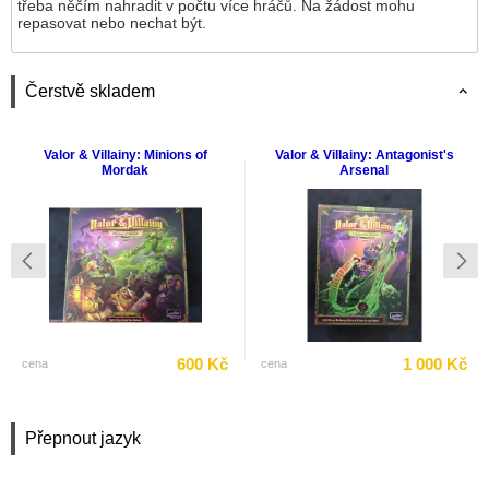
třeba něčím nahradit v počtu více hráčů. Na žádost mohu
repasovat nebo nechat být.
Čerstvě skladem
Valor & Villainy: Minions of
Valor & Villainy: Antagonist's
Mordak
Arsenal
600 Kč
1 000 Kč
cena
cena
Přepnout jazyk