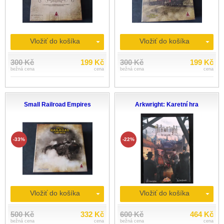
Vložiť do košíka
Vložiť do košíka
300 Kč
199 Kč
300 Kč
199 Kč
bežná cena
cena
bežná cena
cena
Small Railroad Empires
Arkwright: Karetní hra
-33%
-22%
Vložiť do košíka
Vložiť do košíka
500 Kč
332 Kč
600 Kč
464 Kč
bežná cena
cena
bežná cena
cena