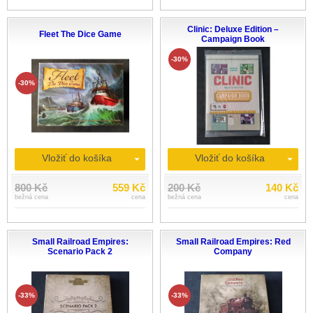
Clinic: Deluxe Edition –
Fleet The Dice Game
Campaign Book
-30%
-30%
Vložiť do košíka
Vložiť do košíka
800 Kč
559 Kč
200 Kč
140 Kč
bežná cena
cena
bežná cena
cena
Small Railroad Empires:
Small Railroad Empires: Red
Scenario Pack 2
Company
-33%
-33%