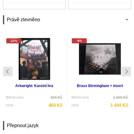
Právě zlevněno
-22%
-9%
Arkwright: Karetní hra
Brass Birmingham + insert
Bežná cena
600 Kč
Bežná cena
1 600 Kč
464 Kč
1 444 Kč
cena
cena
Přepnout jazyk