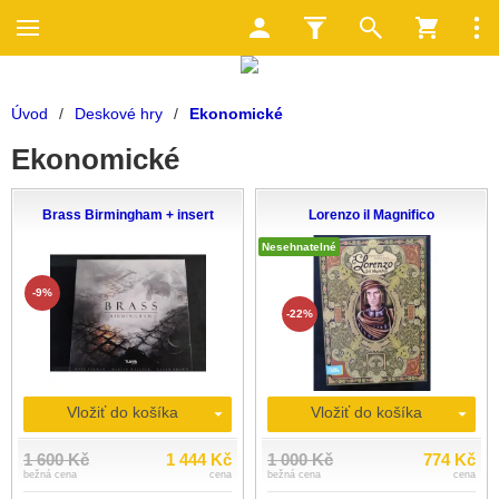
Úvod
/
Deskové hry
/
Ekonomické
Ekonomické
Brass Birmingham + insert
Lorenzo il Magnifico
Nesehnatelné
-9%
-22%
Vložiť do košíka
Vložiť do košíka
1 600 Kč
1 444 Kč
1 000 Kč
774 Kč
bežná cena
cena
bežná cena
cena