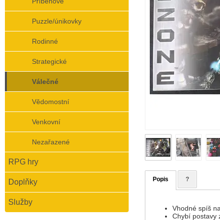
Příběhové
Puzzle/únikovky
Rodinné
Strategické
Válečné
Vědomostní
Venkovní
Nezařazené
RPG hry
Popis
?
Doplňky
Služby
Vhodné spíš na
Chybí postavy z