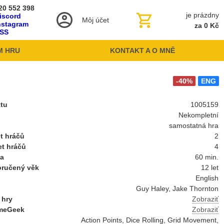
20 552 398
je prázdny
iscord
Môj účet
nstagram
za 0 Kč
SS
M HRU
KONTAKT A O MNĚ
-40%
ENG
ktu
1005159
Nekompletní
samostatná hra
t hráčů
2
et hráčů
4
ba
60 min.
oručený věk
12 let
English
Guy Haley, Jake Thornton
 hry
Zobraziť
meGeek
Zobraziť
Action Points, Dice Rolling, Grid Movement,