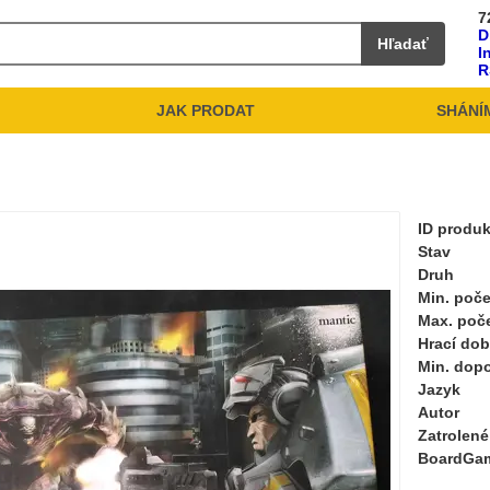
7
D
Hľadať
I
R
JAK PRODAT
SHÁNÍ
ID produ
Stav
Druh
Min. poče
Max. poč
Hrací do
Min. dop
Jazyk
Autor
Zatrolené
BoardGa