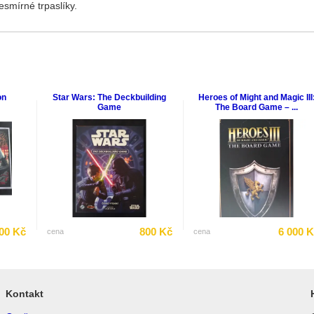
smírné trpaslíky.
on
Star Wars: The Deckbuilding
Heroes of Might and Magic III
Game
The Board Game – ...
00 Kč
800 Kč
6 000 
cena
cena
Kontakt