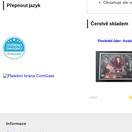
Obsahuje ale ve
Přepnout jazyk
Čerstvě skladem
Poslední úder: Aval
5
cena
Informace