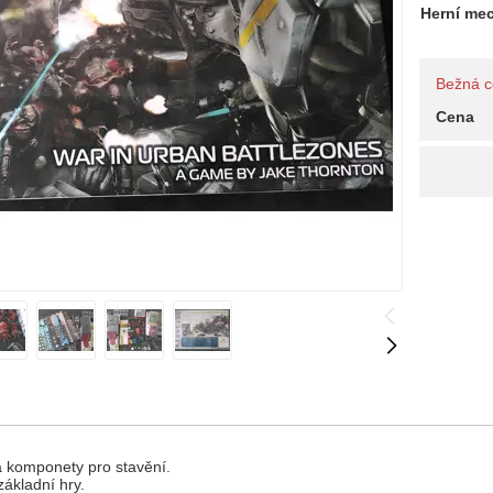
Herní me
Bežná 
Cena
 komponety pro stavění.
ákladní hry.