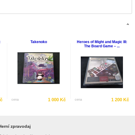
:
Takenoko
Heroes of Might and Magic III:
The Board Game – ...
Kč
1 000 Kč
1 200 Kč
cena
cena
Herní zpravodaj