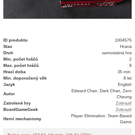
ID produktu
1004575
Stav
Hraná
Druh
samostatná hra
Min. počet hráčů
2
Max. počet hráčů
8
Hrací doba
35 min.
Min. doporučený věk
8 let
Jazyk
English
Edward Chan, Dark Chan, Zero
Autor
Cheung
Zatrolené hry
Zobraziť
BoardGameGeek
Zobraziť
Player Elimination, Team-Based
Herní mechanismy
Game