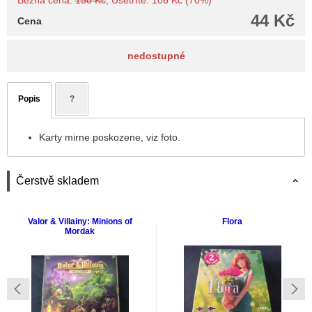
Bežná cena:
150 Kč
, Ušetríte: 106 Kč (70%)
44 Kč
Cena
nedostupné
Popis
?
Karty mirne poskozene, viz foto.
Čerstvě skladem
Valor & Villainy: Minions of
Flora
Mordak