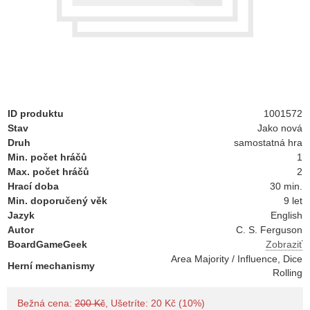
ID produktu
1001572
Stav
Jako nová
Druh
samostatná hra
Min. počet hráčů
1
Max. počet hráčů
2
Hrací doba
30 min.
Min. doporučený věk
9 let
Jazyk
English
Autor
C. S. Ferguson
BoardGameGeek
Zobraziť
Area Majority / Influence, Dice
Herní mechanismy
Rolling
Bežná cena:
200 Kč
, Ušetríte: 20 Kč (10%)