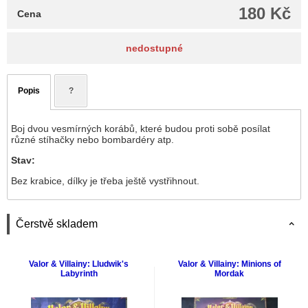
180 Kč
Cena
nedostupné
Popis
?
Boj dvou vesmírných korábů, které budou proti sobě posílat
různé stíhačky nebo bombardéry atp.
Stav:
Bez krabice, dílky je třeba ještě vystřihnout.
Čerstvě skladem
Valor & Villainy: Lludwik's
Valor & Villainy: Minions of
Labyrinth
Mordak