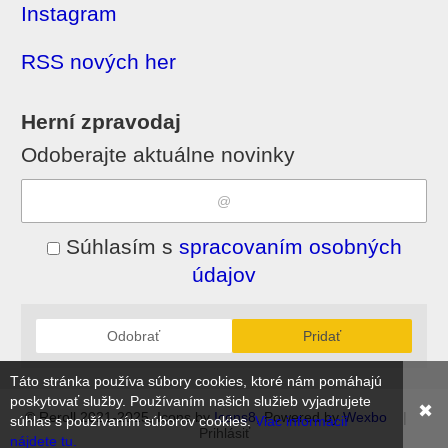
Instagram
RSS nových her
Herní zpravodaj
Odoberajte aktuálne novinky
Súhlasím s
spracovaním osobných
údajov
Odobrať
Pridať
Táto stránka používa súbory cookies, ktoré nám pomáhajú
poskytovať služby. Používaním našich služieb vyjadrujete
✖
© Reroll 2021-2025, Icons by
Icons8
, Powered by
Wexbo
|
súhlas s používaním súborov cookies.
Viac informácií
Prihlásiť
nájdete tu.