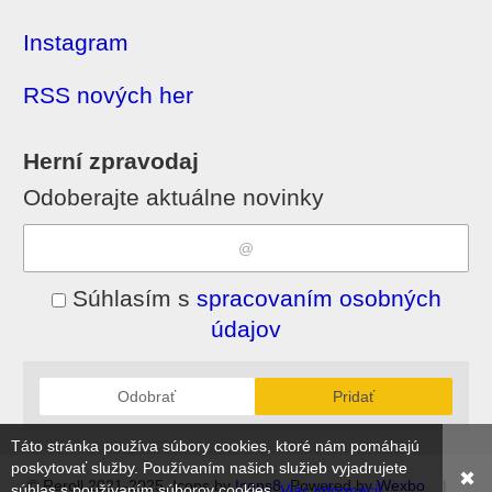
Instagram
RSS nových her
Herní zpravodaj
Odoberajte aktuálne novinky
Súhlasím s
spracovaním osobných
údajov
Odobrať
Pridať
Táto stránka používa súbory cookies, ktoré nám pomáhajú
poskytovať služby. Používaním našich služieb vyjadrujete
✖
© Reroll 2021-2025, Icons by
Icons8
, Powered by
Wexbo
|
súhlas s používaním súborov cookies.
Viac informácií