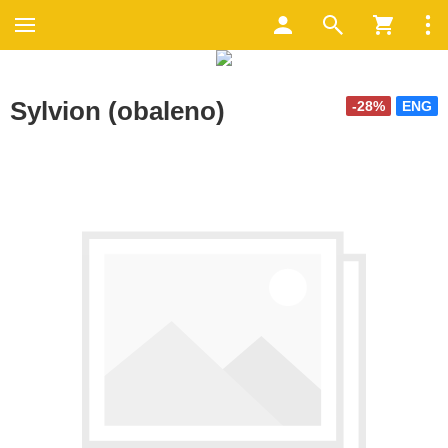
Sylvion (obaleno)
-28%
ENG