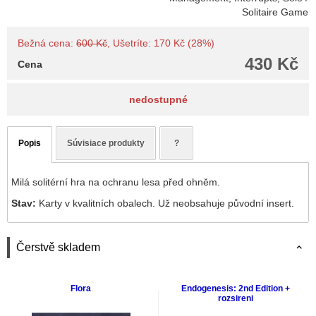
Solitaire Game
Bežná cena:
600 Kč
, Ušetríte: 170 Kč (28%)
430 Kč
Cena
nedostupné
Popis
Súvisiace produkty
?
Milá solitérní hra na ochranu lesa před ohněm.
Stav:
Karty v kvalitních obalech. Už neobsahuje původní insert.
Čerstvě skladem
Flora
Endogenesis: 2nd Edition +
rozsireni