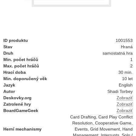
ID produktu
1001553
Stav
Hraná
Druh
samostatná hra
Min. počet hráčů
1
Max. počet hráčů
2
Hrací doba
30 min.
Min. doporučený věk
10 let
Jazyk
English
Autor
Shadi Torbey
Deskovky.org
Zobraziť
Zatrolené hry
Zobraziť
BoardGameGeek
Zobraziť
Card Drafting, Card Play Conflict
Resolution, Cooperative Game,
Herní mechanismy
Events, Grid Movement, Hand
Management, Interrupts, Solo /