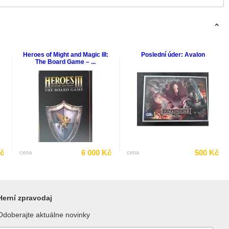
Heroes of Might and Magic III:
Poslední úder: Avalon
The Board Game – ...
Kč
6 000 Kč
500 Kč
cena
cena
Herní zpravodaj
Odoberajte aktuálne novinky