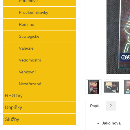
Příběhové
Puzzle/únikovky
Rodinné
Strategické
Válečné
Vědomostní
Venkovní
Nezařazené
RPG hry
Popis
?
Doplňky
Služby
Jako nova