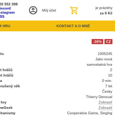
20 552 398
je prázdny
iscord
Môj účet
nstagram
za 0 Kč
SS
M HRU
KONTAKT A O MNĚ
-30%
CZ
ktu
1005245
Jako nová
samostatná hra
t hráčů
2
et hráčů
10
ba
0 min.
oručený věk
7 let
Česky
Thierry Denoual
 hry
Zobraziť
meGeek
Zobraziť
chanismy
Cooperative Game, Singing