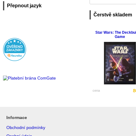
Přepnout jazyk
Čerstvě skladem
Star Wars: The Deckbui
Game
8
cena
Informace
Obchodní podmínky
Osobní údaje