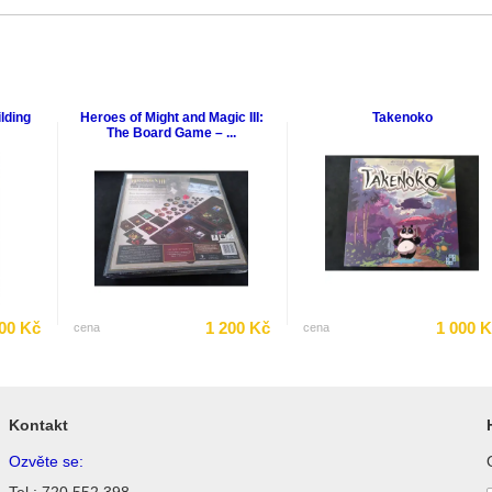
lding
Heroes of Might and Magic III:
Takenoko
The Board Game – ...
00 Kč
1 200 Kč
1 000 
cena
cena
Kontakt
Ozvěte se:
Tel.: 720 552 398