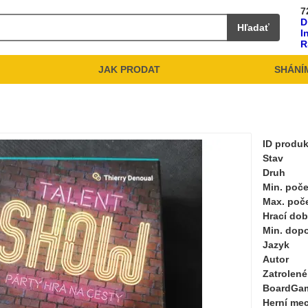
7
D
Hľadať
I
R
JAK PRODAT
SHÁNÍ
ID produ
Stav
Druh
Min. poče
Max. poč
Hrací do
Min. dop
Jazyk
Autor
Zatrolené
BoardGa
Herní me