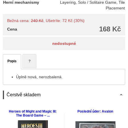
Herní mechanismy
Layering, Solo / Solitaire Game, Tile
Placement
Bežná cena:
240 Kč
, Ušetríte: 72 Kč (30%)
168 Kč
Cena
nedostupné
Popis
?
Úplně nová, nerozbalená.
Čerstvě skladem
Heroes of Might and Magic III:
Poslední úder: Avalon
The Board Game – ...