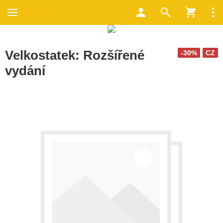
Velkostatek: Rozšířené
-30%
CZ
vydání