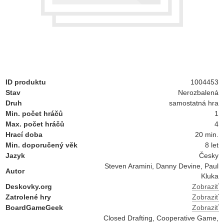
ID produktu
1004453
Stav
Nerozbalená
Druh
samostatná hra
Min. počet hráčů
1
Max. počet hráčů
4
Hrací doba
20 min.
Min. doporučený věk
8 let
Jazyk
Česky
Steven Aramini, Danny Devine, Paul
Autor
Kluka
Deskovky.org
Zobraziť
Zatrolené hry
Zobraziť
BoardGameGeek
Zobraziť
Closed Drafting, Cooperative Game,