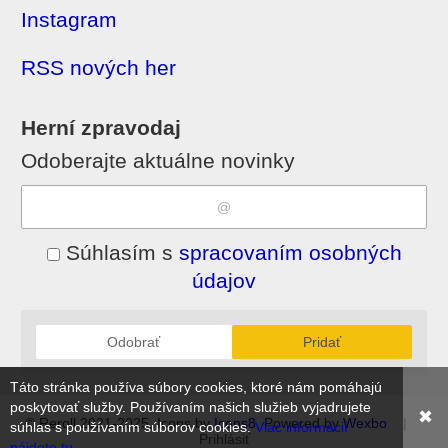
Instagram
RSS nových her
Herní zpravodaj
Odoberajte aktuálne novinky
Súhlasím s
spracovaním osobných
údajov
Odobrať
Pridať
Táto stránka používa súbory cookies, ktoré nám pomáhajú
poskytovať služby. Používaním našich služieb vyjadrujete
✖
© Reroll 2021-2025, Icons by
Icons8
, Powered by
Wexbo
|
súhlas s používaním súborov cookies.
Viac informácií
Prihlásiť
nájdete tu.