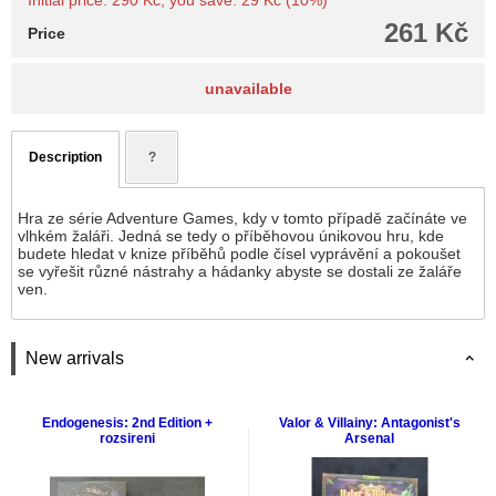
Initial price: 290 Kč, you save: 29 Kč (10%)
261 Kč
Price
unavailable
Description
?
Hra ze série Adventure Games, kdy v tomto případě začínáte ve
vlhkém žaláři. Jedná se tedy o příběhovou únikovou hru, kde
budete hledat v knize příběhů podle čísel vyprávění a pokoušet
se vyřešit různé nástrahy a hádanky abyste se dostali ze žaláře
ven.
New arrivals
Endogenesis: 2nd Edition +
Valor & Villainy: Antagonist's
rozsireni
Arsenal