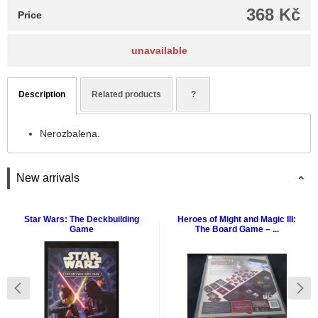
368 Kč
Price
unavailable
Description
Related products
?
Nerozbalena.
New arrivals
Star Wars: The Deckbuilding
Heroes of Might and Magic III:
Game
The Board Game – ...