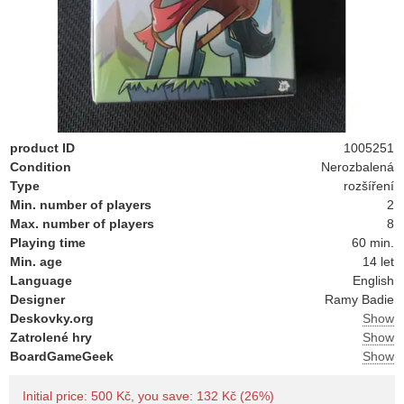
product ID
1005251
Condition
Nerozbalená
Type
rozšíření
Min. number of players
2
Max. number of players
8
Playing time
60 min.
Min. age
14 let
Language
English
Designer
Ramy Badie
Deskovky.org
Show
Zatrolené hry
Show
BoardGameGeek
Show
Initial price: 500 Kč, you save: 132 Kč (26%)